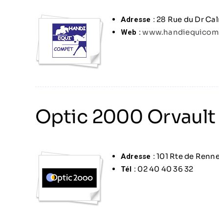
28 Rue du Dr C
Adresse :
www.handiequicomp
Web :
Optic 2000 Orvault
101 Rte de Renn
Adresse :
02 40 40 36 32
Tél :